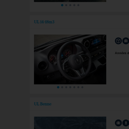
UL 14-18m3
Années 
UL Benne