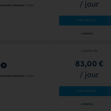
/ jour
de permis minimum
:
5 ans
FAIRE UN DEVIS
+ D'INFOS
A partir de
83,00 €
/ jour
de permis minimum
:
5 ans
FAIRE UN DEVIS
+ D'INFOS