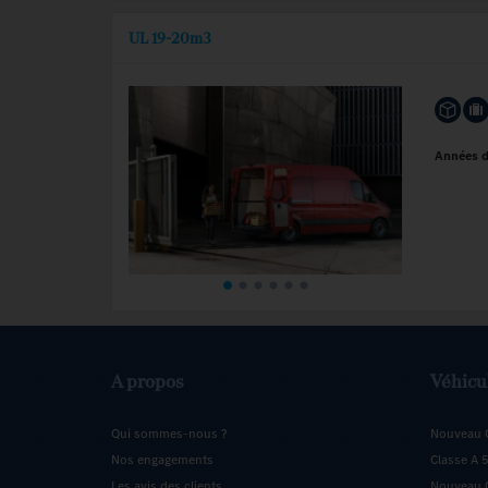
UL 19-20m3
Années 
A propos
Véhicu
Qui sommes-nous ?
Nouveau 
Nos engagements
Classe A 
Les avis des clients
Nouveau C