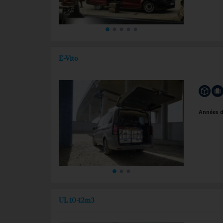
E-Vito
Années 
UL 10-12m3