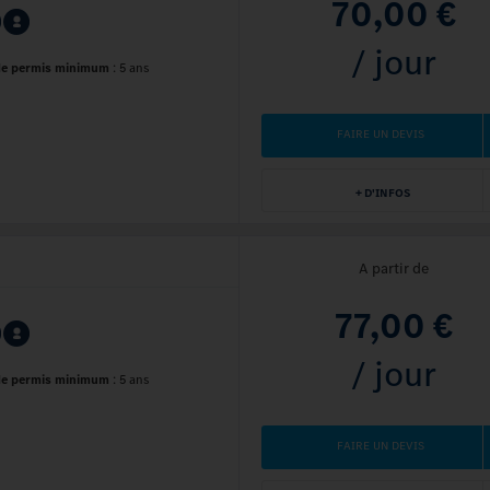
70,00 €
/ jour
de permis minimum
:
5 ans
FAIRE UN DEVIS
+ D'INFOS
A partir de
77,00 €
/ jour
de permis minimum
:
5 ans
FAIRE UN DEVIS