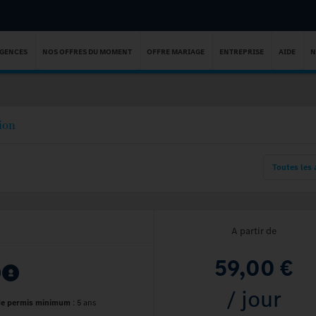
AGENCES
NOS OFFRES DU MOMENT
OFFRE MARIAGE
ENTREPRISE
AIDE
N
ion
Toutes les
A partir de
59,00 €
/ jour
de permis minimum
:
5 ans