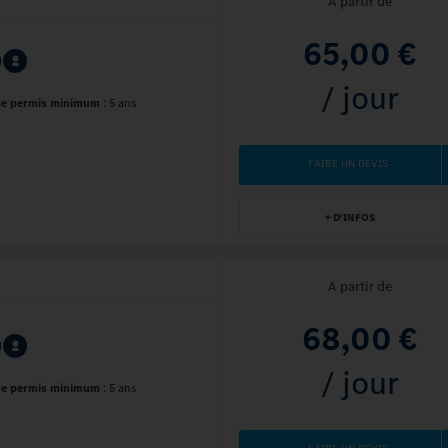
A partir de
65,00 €
/ jour
de permis minimum
:
5 ans
FAIRE UN DEVIS
+ D'INFOS
A partir de
68,00 €
/ jour
de permis minimum
:
5 ans