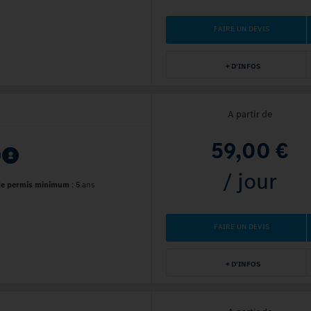
FAIRE UN DEVIS
+ D'INFOS
A partir de
59,00 €
/ jour
de permis minimum
:
5 ans
FAIRE UN DEVIS
+ D'INFOS