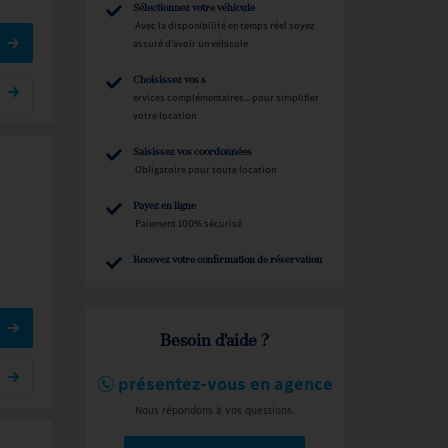
Sélectionnez votre véhicule
Avec la disponibilité en temps réel soyez
assuré d'avoir un véhicule
Choisissez vos s
ervices complémentaires... pour simplifier
votre location
Saisissez vos coordonnées
Obligatoire pour toute location
Payez en ligne
Paiement 100% sécurisé
Recevez votre confirmation de réservation
Besoin d'aide ?
présentez-vous en agence
Nous répondons à vos questions.