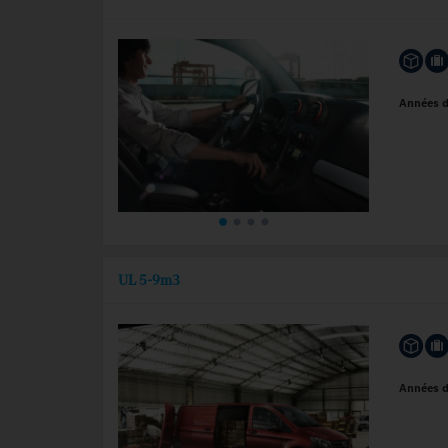
Années 
UL 5-9m3
Années 