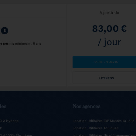
A partir de
83,00 €
/ jour
de permis minimum
:
5 ans
FAIRE UN DEVIS
+ D'INFOS
les
Nos agences
CLA Hybride
Location Utilitaires IDF Mantes-la-Jolie
5P
Location Utilitaires Toulouse
LA 100% Électrique
Location Utilitaires Nice Villeneuve-Lou