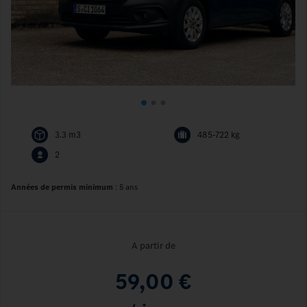
3.3 m3
485-722 kg
2
Années de permis minimum
:
5 ans
A partir de
59,00 €