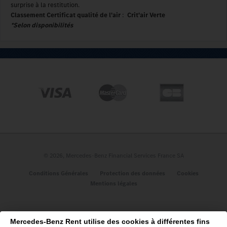
surprise à la restitution.
Classement Certificat qualité de l'air
:
Crit'air Verte
*Selon disponibilités
A propos
Qui sommes-nous ?
Nos engagements
Les avis des clients
Nous contacter
Plan du site
© 2026, Mercedes-Benz Financial Services France SA
Véhicules
Conditions Générales
Protection des données
Cookies
Mentions légales
Classe A 5P
CLE Cabriolet
GLC Coupé
Mercedes-Benz Rent utilise des cookies à différentes fins
GLA SUV