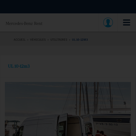
ACCUEIL
»
VÉHICULES
»
UTILITAIRES
»
UL 10-12M3
UL 10-12m3