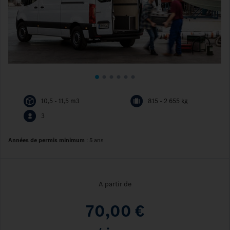
10,5 - 11,5 m3
815 - 2 655 kg
3
Années de permis minimum
:
5 ans
A partir de
70,00 €