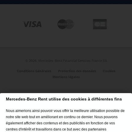
A propos
Qui sommes-nous ?
Nos engagements
Les avis des clients
Nous contacter
Plan du site
© 2026, Mercedes-Benz Financial Services France SA
Véhicules
Conditions Générales
Protection des données
Cookies
Mentions légales
Classe A 5P
CLE Cabriolet
GLC Coupé
Mercedes-Benz Rent utilise des cookies à différentes fins
GLA SUV
CLA Coupé
Nous aimerions ainsi pouvoir vous offrir la meilleure utilisation possible de
Nouveau CLA 100% Électrique
notre site web tout en améliorant en continu ce dernier. Nous pouvons
Nouveau CLA Hybride
également afficher des contenus et des publicités en fonction de vos
Tous nos véhicules
centres d'intérêt et travaillons dans ce but avec des partenaires