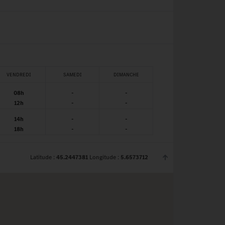
VENDREDI
SAMEDI
DIMANCHE
08h
-
-
12h
-
-
14h
-
-
18h
-
-
Latitude :
45.2447381
Longitude :
5.6573712