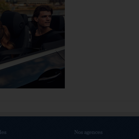
les
Nos agences