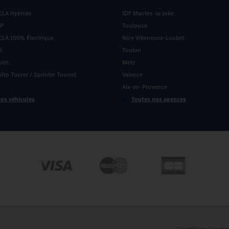
CLA Hybride
IDF Mantes-la-Jolie
5P
Toulouse
LA 100% Électrique
Nice Villeneuve-Loubet
é
Toulon
olet
Metz
ito Tourer / Sprinter Tourer)
Valence
Aix-en-Provence
os véhicules
Toutes nos agences
Conditions Généra