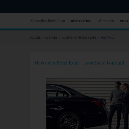
RÉSERVATION
VÉHICULES
NOS 
ACCUEIL
»
AGENCES
»
AUVERGNE-RHÔNE-ALPES
»
FONTANIL
Mercedes-Benz Rent - Location à Fontanil