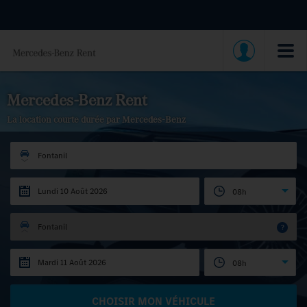
Mercedes-Benz Rent
La location courte durée par Mercedes-Benz
Fontanil
08h
Fontanil
?
08h
CHOISIR MON VÉHICULE