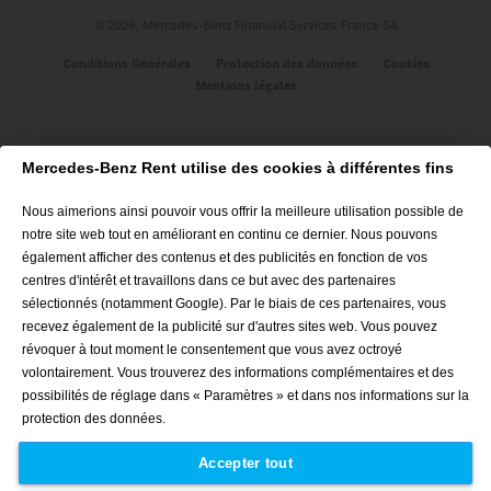
© 2026, Mercedes-Benz Financial Services France SA
Véhicules
Conditions Générales
Protection des données
Cookies
Mentions légales
Nouveau CLA Hybride
Classe A 5P
Nouveau CLA 100% Électrique
Mercedes-Benz Rent utilise des cookies à différentes fins
CLA Coupé
CLE Cabriolet
Nous aimerions ainsi pouvoir vous offrir la meilleure utilisation possible de
Minibus (Vito Tourer / Sprinter Tourer)
notre site web tout en améliorant en continu ce dernier. Nous pouvons
GLA SUV
également afficher des contenus et des publicités en fonction de vos
Tous nos véhicules
centres d'intérêt et travaillons dans ce but avec des partenaires
sélectionnés (notamment Google). Par le biais de ces partenaires, vous
Nos agences
recevez également de la publicité sur d'autres sites web. Vous pouvez
révoquer à tout moment le consentement que vous avez octroyé
volontairement. Vous trouverez des informations complémentaires et des
IDF Mantes-la-Jolie
possibilités de réglage dans « Paramètres » et dans nos informations sur la
Toulouse
protection des données.
Nice Villeneuve-Loubet
Perpignan
Accepter tout
Montpellier