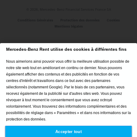
© 2026, Mercedes-Benz Financial Services France SA
Véhicules
Conditions Générales
Protection des données
Cookies
Mentions légales
Classe A 5P
CLE Cabriolet
GLC Coupé
Mercedes-Benz Rent utilise des cookies à différentes fins
GLA SUV
CLA Coupé
Nous aimerions ainsi pouvoir vous offrir la meilleure utilisation possible de
Nouveau CLA 100% Électrique
notre site web tout en améliorant en continu ce dernier. Nous pouvons
Nouveau CLA Hybride
également afficher des contenus et des publicités en fonction de vos
Tous nos véhicules
centres d'intérêt et travaillons dans ce but avec des partenaires
sélectionnés (notamment Google). Par le biais de ces partenaires, vous
Nos agences
recevez également de la publicité sur d'autres sites web. Vous pouvez
révoquer à tout moment le consentement que vous avez octroyé
volontairement. Vous trouverez des informations complémentaires et des
Location Voitures IDF Mantes-la-Jolie
possibilités de réglage dans « Paramètres » et dans nos informations sur la
Location Voitures Toulouse
protection des données.
Location Voitures Marseille
Location Voitures Toulon
Accepter tout