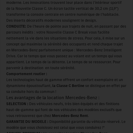
moderne. Les innovations trouvent leur place dans l'intérieur sportif
de la Nouvelle Classe C. Un écran tactile vertical de 30,2 cm (11,9")
transforme la console centrale en centre numérique de l'habitacle.
Des inserts décoratifs modernes soulignent le design.
CONDUITE:
De l'heure de pointe aux trajets de nuit, en passant par des
parcours inédits : votre Nouvelle Classe C Break vous facilite
nettement la vie dans les situations de stress. Pour cela, il mise sur un
concept qui maximise la sérénité des occupants et rend chaque trajet
en Mercedes-Benz parfaitement unique : Mercedes-Benz Intelligent
Drive. Car le temps que vous passez au volant est un temps qui vous
appartient. Le temps de la détente. Le temps de se ressourcer. Pour
parvenir à destination en toute sérénité.
Comportement routier :
Les technologies haut de gamme offrent un confort exemplaire et un
dynamisme époustouflant,
la Classe C Berline
se distingue en effet par
sa conduite hors du commun !
Les avantages de la location Mercedes-Benz :
SELECTION :
Des véhicules neufs, très bien équipés et des finitions
haut-de-gamme qui font de nos véhicules des modèles exclusifs que
vous retrouverez que chez
Mercedes-Benz Rent
.
GARANTIE DU MODELE
:
Disponibilité garantie du véhicule réservé. Le
modèle que vous choisissez est celui que vous conduirez !*