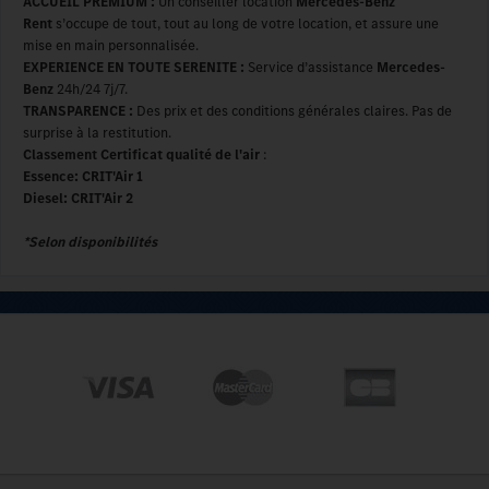
ACCUEIL PREMIUM :
Un conseiller location
Mercedes-Benz
Rent
s’occupe de tout, tout au long de votre location, et assure une
mise en main personnalisée.
EXPERIENCE EN TOUTE SERENITE :
Service d’assistance
Mercedes-
Benz
24h/24 7j/7.
TRANSPARENCE :
Des prix et des conditions générales claires. Pas de
surprise à la restitution.
Classement Certificat qualité de l'air
:
Essence: CRIT'Air 1
Diesel: CRIT'Air 2
*Selon disponibilités
A propos
Qui sommes-nous ?
Nos engagements
Les avis des clients
Nous contacter
Plan du site