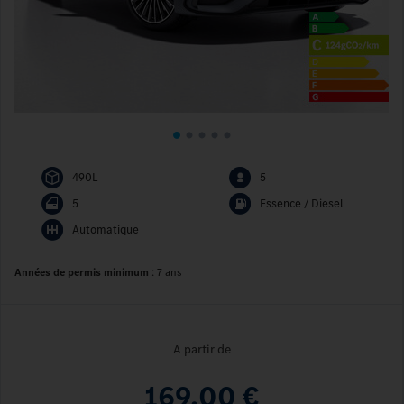
490L
5
5
Essence / Diesel
Automatique
Années de permis minimum
:
7 ans
A partir de
169,00 €