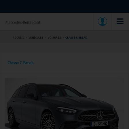
ACCUEIL
»
VÉHICULES
»
VOITURES
»
CLASSE C BREAK
Classe C Break