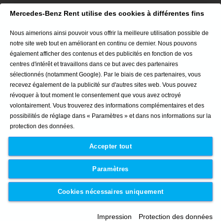
Nouveau CLA 100% Électrique
Mercedes-Benz Rent utilise des cookies à différentes fins
CLA Coupé
CLE Cabriolet
Nous aimerions ainsi pouvoir vous offrir la meilleure utilisation possible de
Minibus (Vito Tourer / Sprinter Tourer)
notre site web tout en améliorant en continu ce dernier. Nous pouvons
GLA SUV
également afficher des contenus et des publicités en fonction de vos
Tous nos véhicules
centres d'intérêt et travaillons dans ce but avec des partenaires
sélectionnés (notamment Google). Par le biais de ces partenaires, vous
recevez également de la publicité sur d'autres sites web. Vous pouvez
Nos agences
révoquer à tout moment le consentement que vous avez octroyé
volontairement. Vous trouverez des informations complémentaires et des
Location Voitures IDF Mantes-la-Jolie
possibilités de réglage dans « Paramètres » et dans nos informations sur la
Location Voitures Toulouse
protection des données.
Location Voitures Nice Villeneuve-Loubet
Accepter tout
Location Voitures Toulon
Location Voitures Metz
Paramètres
Location Voitures Valence
Location Voitures Aix-en-Provence
Cookies nécessaires uniquement
Toutes nos agences
Suivez-nous
Impression
Protection des données