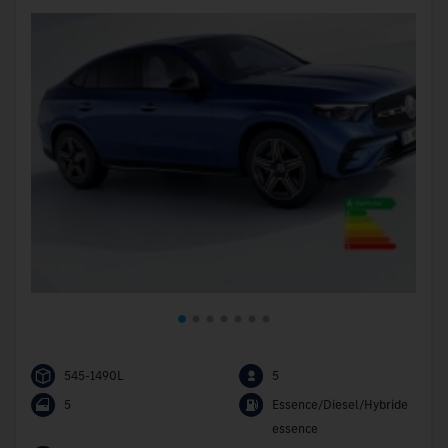
545-1490L
5
5
Essence/Diesel/Hybride
essence