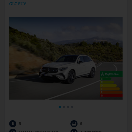
GLC SUV
5
5