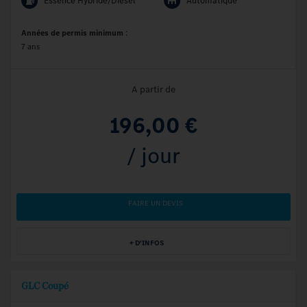
Essence Hybride/Diesel
Automatique
Années de permis minimum
:
7 ans
A partir de
196,00 €
/ jour
FAIRE UN DEVIS
+ D'INFOS
GLC Coupé