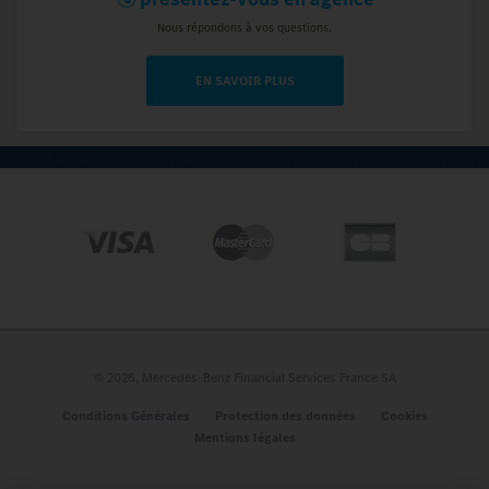
Nous répondons à vos questions.
EN SAVOIR PLUS
A propos
Qui sommes-nous ?
Nos engagements
Les avis des clients
Nous contacter
Plan du site
© 2026, Mercedes-Benz Financial Services France SA
Véhicules
Conditions Générales
Protection des données
Cookies
Mentions légales
Nouveau CLA Hybride
Classe A 5P