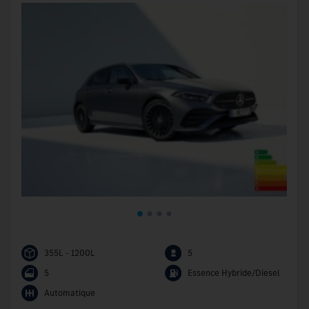
355L - 1200L
5
5
Essence Hybride/Diesel
Automatique