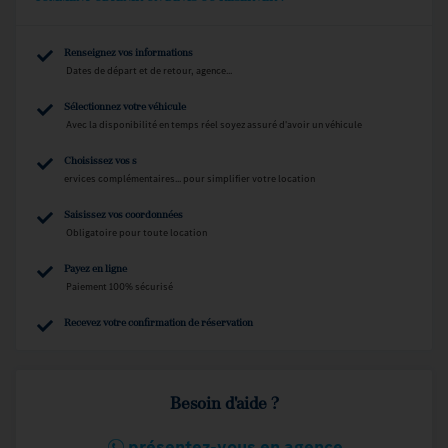
Renseignez vos informations
Dates de départ et de retour, agence...
Sélectionnez votre véhicule
Avec la disponibilité en temps réel soyez assuré d'avoir un véhicule
Choisissez vos s
ervices complémentaires... pour simplifier votre location
Saisissez vos coordonnées
Obligatoire pour toute location
Payez en ligne
Paiement 100% sécurisé
Recevez votre confirmation de réservation
Besoin d'aide ?
présentez-vous en agence