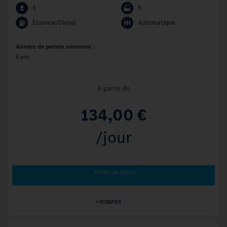
5
5
Essence/Diesel
Automatique
Années de permis minimum
:
5 ans
A partir de
134,00 €
/jour
FAIRE UN DEVIS
+ D'INFOS