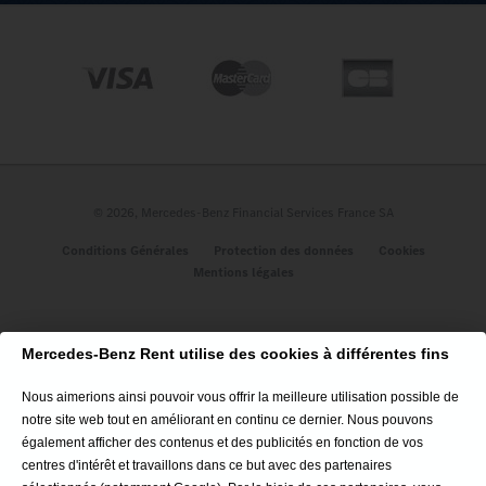
A propos
Qui sommes-nous ?
Nos engagements
Les avis des clients
Nous contacter
Plan du site
© 2026, Mercedes-Benz Financial Services France SA
Véhicules
Conditions Générales
Protection des données
Cookies
Mentions légales
Nouveau CLA Hybride
Classe A 5P
Nouveau CLA 100% Électrique
Mercedes-Benz Rent utilise des cookies à différentes fins
CLA Coupé
Minibus (Vito Tourer / Sprinter Tourer)
Nous aimerions ainsi pouvoir vous offrir la meilleure utilisation possible de
GLC Coupé
notre site web tout en améliorant en continu ce dernier. Nous pouvons
GLA SUV
également afficher des contenus et des publicités en fonction de vos
Tous nos véhicules
centres d'intérêt et travaillons dans ce but avec des partenaires