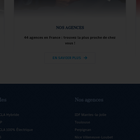
NOS AGENCES
44 agences en France : trouvez la plus proche de chez
vous !
EN SAVOIR PLUS
les
Nos agences
CLA Hybride
IDF Mantes-la-Jolie
5P
Toulouse
LA 100% Électrique
Perpignan
é
Nice Villeneuve-Loubet