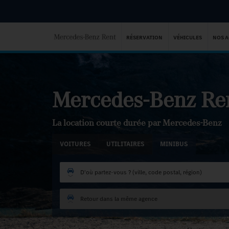
RÉSERVATION
VÉHICULES
NOS 
Mercedes-Benz Re
La location courte durée par Mercedes-Benz
VOITURES
UTILITAIRES
MINIBUS
D'où partez-vous ? (ville, code postal, région)
Retour dans la même agence