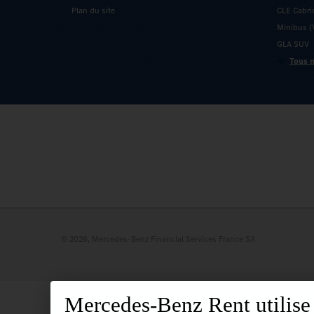
Plan du site
CLE Cabri
Minibus (V
GLA SUV
Tous n
© 2026, Mercedes-Benz Financial Services France SA
Mercedes-Benz Rent utilise d