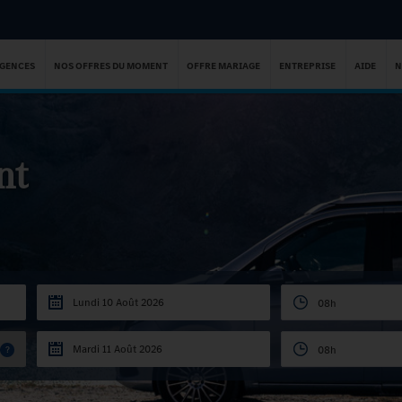
AGENCES
NOS OFFRES DU MOMENT
OFFRE MARIAGE
ENTREPRISE
AIDE
N
nt
08h
?
08h