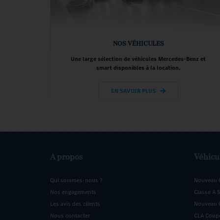
NOS VÉHICULES
Une large sélection de véhicules Mercedes-Benz et
smart disponibles à la location.
EN SAVOIR PLUS
A propos
Véhicu
Qui sommes-nous ?
Nouveau 
Nos engagements
Classe A 
Les avis des clients
Nouveau C
Nous contacter
CLA Coup