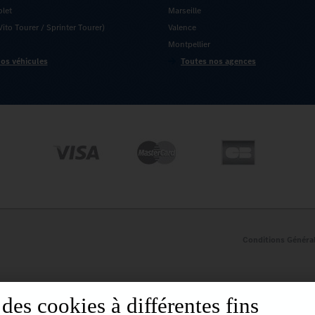
olet
Marseille
ito Tourer / Sprinter Tourer)
Valence
Montpellier
os véhicules
Toutes nos agences
Conditions Généra
es cookies à différentes fins