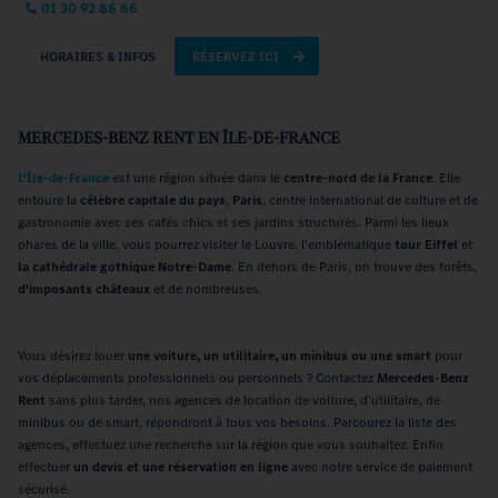
01 30 92 86 66
HORAIRES & INFOS
RÉSERVEZ ICI
MERCEDES-BENZ RENT EN ÎLE-DE-FRANCE
L'Île-de-France
est une région située dans le
centre-nord de la France
. Elle
entoure la
célèbre capitale du pays
,
Paris
, centre international de culture et de
gastronomie avec ses cafés chics et ses jardins structurés. Parmi les lieux
phares de la ville, vous pourrez visiter le Louvre, l'emblématique
tour Eiffel
et
la cathédrale gothique Notre-Dame
. En dehors de Paris, on trouve des forêts,
d'imposants châteaux
et de nombreuses.
Vous désirez louer
une voiture, un utilitaire, un minibus ou une smart
pour
vos déplacements professionnels ou personnels ? Contactez
Mercedes-Benz
Rent
sans plus tarder, nos agences de location de voiture, d'utilitaire, de
minibus ou de smart, répondront à tous vos besoins. Parcourez la liste des
agences, effectuez une recherche sur la région que vous souhaitez. Enfin
effectuer
un devis et une réservation en ligne
avec notre service de paiement
sécurisé.