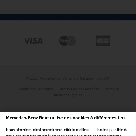
A propos
Qui sommes-nous ?
Nos engagements
Les avis des clients
Nous contacter
Plan du site
© 2026, Mercedes-Benz Financial Services France SA
Véhicules
Conditions Générales
Protection des données
Cookies
Mentions légales
Classe A 5P
CLE Cabriolet
GLC Coupé
Mercedes-Benz Rent utilise des cookies à différentes fins
GLA SUV
CLA Coupé
Nous aimerions ainsi pouvoir vous offrir la meilleure utilisation possible de
Nouveau CLA 100% Électrique