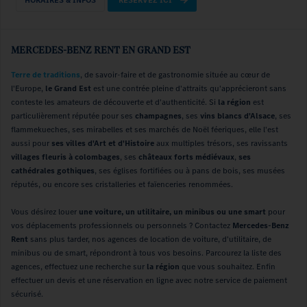
HORAIRES & INFOS
RÉSERVEZ ICI
MERCEDES-BENZ RENT EN GRAND EST
Terre de traditions
, de savoir-faire et de gastronomie située au cœur de
l'Europe,
le Grand Est
est une contrée pleine d'attraits qu'apprécieront sans
conteste les amateurs de découverte et d'authenticité. Si
la région
est
particulièrement réputée pour ses
champagnes
, ses
vins blancs d'Alsace
, ses
flammekueches, ses mirabelles et ses marchés de Noël féeriques, elle l'est
aussi pour
ses villes d'Art et d'Histoire
aux multiples trésors, ses ravissants
villages fleuris à colombages
, ses
châteaux forts médiévaux
,
ses
cathédrales gothiques
, ses églises fortifiées ou à pans de bois, ses musées
réputés, ou encore ses cristalleries et faïenceries renommées.
Vous désirez louer
une voiture, un utilitaire, un minibus ou une smart
pour
vos déplacements professionnels ou personnels ? Contactez
Mercedes-Benz
Rent
sans plus tarder, nos agences de location de voiture, d'utilitaire, de
minibus ou de smart, répondront à tous vos besoins. Parcourez la liste des
agences, effectuez une recherche sur
la région
que vous souhaitez. Enfin
effectuer un devis et une réservation en ligne avec notre service de paiement
sécurisé.