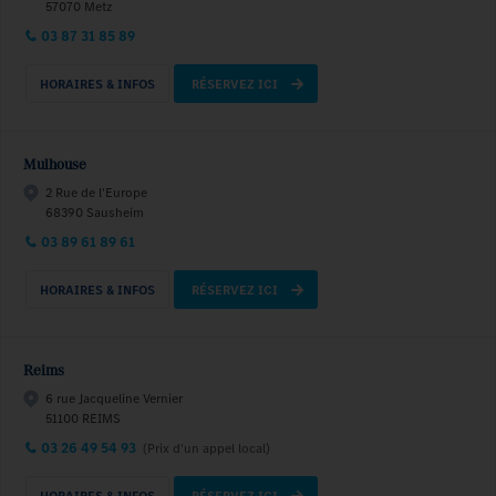
57070 Metz
03 87 31 85 89
HORAIRES & INFOS
RÉSERVEZ ICI
Mulhouse
2 Rue de l'Europe
68390 Sausheim
03 89 61 89 61
HORAIRES & INFOS
RÉSERVEZ ICI
Reims
6 rue Jacqueline Vernier
51100 REIMS
03 26 49 54 93
(Prix d'un appel local)