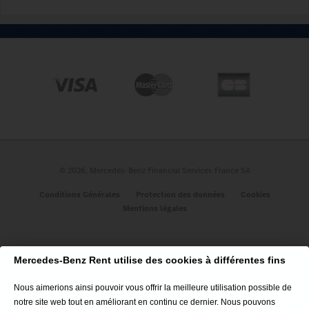
A propos
Qui sommes-nous ?
Nos engagements
Les avis des clients
Nous contacter
Plan du site
© 2026, Mercedes-Benz Financial Services France SA
Véhicules
Conditions Générales
Protection des données
Cookies
Mentions légales
Classe A 5P
CLE Cabriolet
GLC Coupé
Mercedes-Benz Rent utilise des cookies à différentes fins
GLA SUV
CLA Coupé
Nous aimerions ainsi pouvoir vous offrir la meilleure utilisation possible de
Nouveau CLA 100% Électrique
notre site web tout en améliorant en continu ce dernier. Nous pouvons