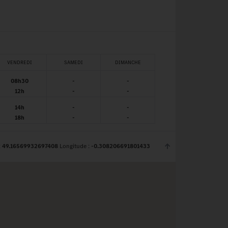
VENDREDI
SAMEDI
DIMANCHE
08h30
-
-
12h
-
-
14h
-
-
18h
-
-
:
49.16569932697408
Longitude :
-0.308206691801433