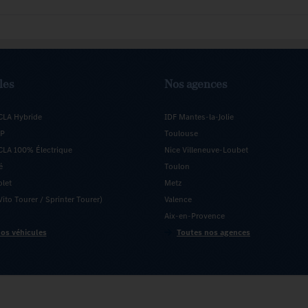
les
Nos agences
CLA Hybride
IDF Mantes-la-Jolie
5P
Toulouse
LA 100% Électrique
Nice Villeneuve-Loubet
é
Toulon
olet
Metz
ito Tourer / Sprinter Tourer)
Valence
Aix-en-Provence
os véhicules
Toutes nos agences