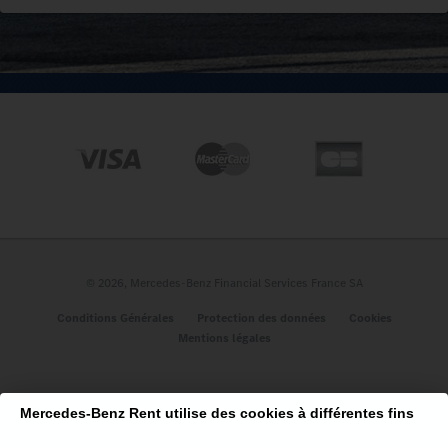
A propos
Qui sommes-nous ?
Nos engagements
Les avis des clients
Nous contacter
Plan du site
© 2026, Mercedes-Benz Financial Services France SA
Véhicules
Conditions Générales
Protection des données
Cookies
Mentions légales
Nouveau CLA Hybride
Classe A 5P
Nouveau CLA 100% Électrique
Mercedes-Benz Rent utilise des cookies à différentes fins
CLA Coupé
GLC Coupé